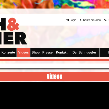
Login
Konto erstellen
S
Konzerte
Videos
Shop
Presse
Kontakt
Der Schnuggler
Videos