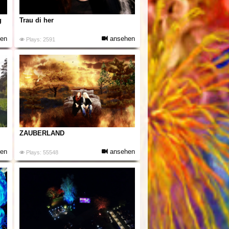
g
Trau di her
en
ansehen
Plays: 2591
ZAUBERLAND
en
ansehen
Plays: 55548