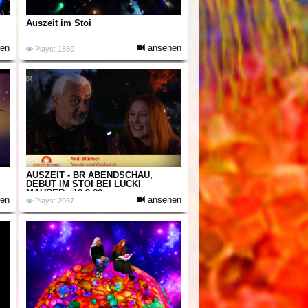
Auszeit im Stoi
en
ansehen
Plays: 1850
AUSZEIT - BR ABENDSCHAU,
DEBUT IM STOI BEI LUCKI
MAURER - 12.9.20
en
ansehen
Plays: 2037