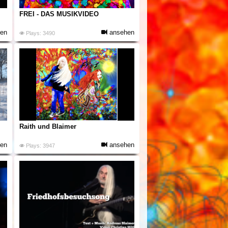
FREI - DAS MUSIKVIDEO
en
ansehen
Plays: 3490
Raith und Blaimer
en
ansehen
Plays: 3947