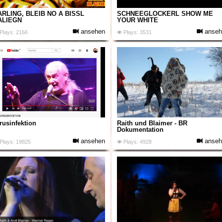
ARLING, BLEIB NO A BISSL
SCHNEEGLÖCKERL SHOW ME
ALIEGN
YOUR WHITE
ansehen
anseh
Plays: 2166
Plays: 3531
rusinfektion
Raith und Blaimer - BR
Dokumentation
ansehen
anseh
Plays: 19825
Plays: 4928