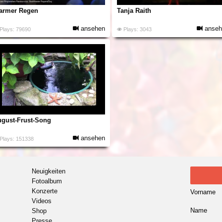
armer Regen
Tanja Raith
ansehen
anseh
Plays: 79690
Plays: 3043
gust-Frust-Song
ansehen
Plays: 151338
Neuigkeiten
Fotoalbum
Konzerte
Vorname
Videos
Name
Shop
Presse