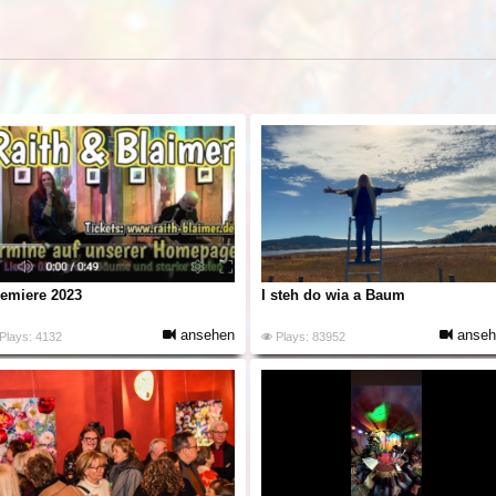
emiere 2023
I steh do wia a Baum
ansehen
anseh
Plays: 4132
Plays: 83952