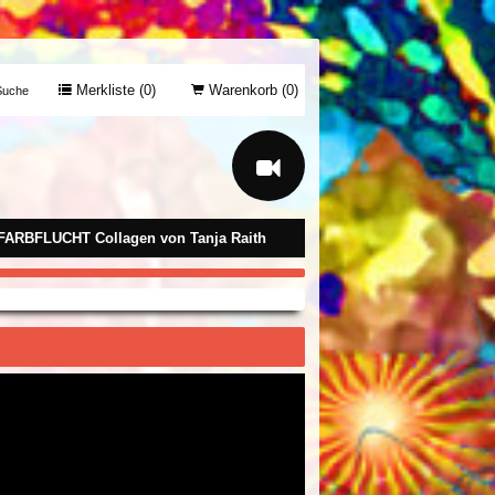
Merkliste (
0
)
Warenkorb (
0
)
uche
FARBFLUCHT Collagen von Tanja Raith