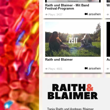
Raith und Blaimer - Mit Band
W
Festival-Programm
ansehen
Plays: 3437
Raith und Blaimer
Au
ansehen
Plays: 4601
Tanja Raith und Andreas Blaimer