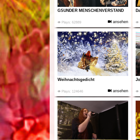
GSUNDER MENSCHENVERSTAND
Da
ansehen
Plays: 62889
Weihnachtsgedicht
Jo
ansehen
Plays: 124646