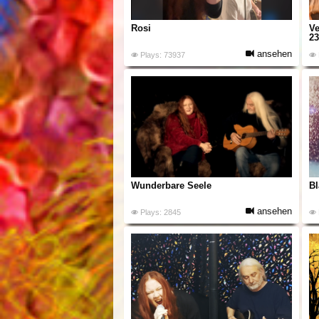
Rosi
V
23
ansehen
Plays: 73937
Wunderbare Seele
Bl
ansehen
Plays: 2845