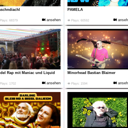
schndiachl
PAMELA
ansehen
anseh
Plays: 68379
Plays: 60592
del Rap mit Maniac und Liquid
Minorhead Bastian Blaimer
ansehen
anseh
Plays: 1702
Plays: 1594