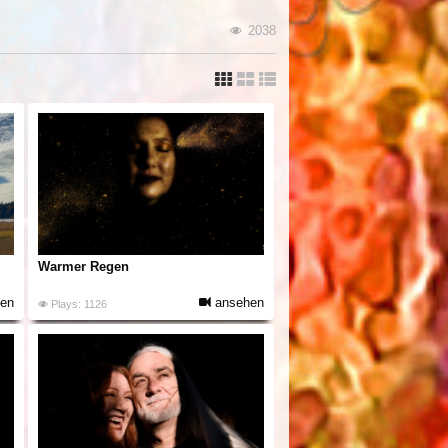
2038
Warmer Regen
en
ansehen
Plays: 1126