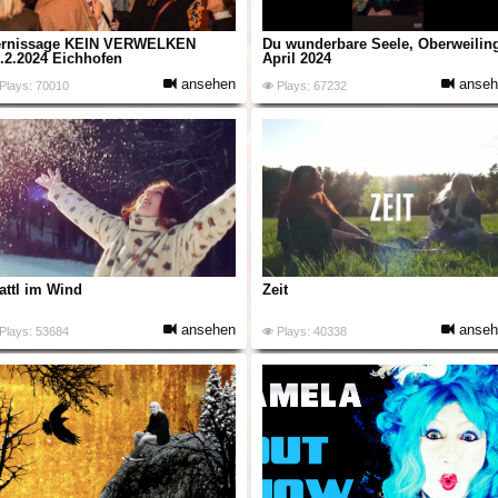
ernissage KEIN VERWELKEN
Du wunderbare Seele, Oberweilin
.2.2024 Eichhofen
April 2024
ansehen
anseh
Plays: 70010
Plays: 67232
attl im Wind
Zeit
ansehen
anseh
Plays: 53684
Plays: 40338