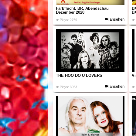
Farbflucht, BR, Abendschau
D
Dezember 2020
D
ansehen
Plays: 2769
THE HOO DO U LOVERS
Vi
ansehen
Plays: 3053