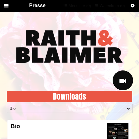
Presse
Merkliste (
0
)
Warenkorb (
0
)
Downloads
Bio
Bio