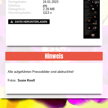
Hochgeladen:
24.01.2023
Dateityp:
jpg
Dateigrösse:
2.29 MB
Heruntergeladen:
1113 x
DATEI HERUNTERLADEN
Hinweis
Alle aufgeführten Pressebilder sind abdruckfrei!
Fotos:
Susie Knoll