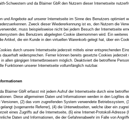
th-Schwestern und da Blaimer GbR den Nutzern dieser Internetseite nutzerfre
en und Angebote auf unserer Internetseite im Sinne des Benutzers optimiert w
wiederzuerkennen. Zweck dieser Wiedererkennung ist es, den Nutzern die Verwe
s verwendet, muss beispielsweise nicht bei jedem Besuch der Internetseite er
tersystem des Benutzers abgelegten Cookie übernommen wird. Ein weiteres 
e Artikel, die ein Kunde in den virtuellen Warenkorb gelegt hat, über ein Cook
ookies durch unsere Internetseite jederzeit mittels einer entsprechenden Ein
 dauerhaft widersprechen. Ferner können bereits gesetzte Cookies jederzeit 
in allen gängigen Internetbrowsern möglich. Deaktiviert die betroffene Pers
le Funktionen unserer Internetseite vollumfänglich nutzbar.
nformationen
da Blaimer GbR erfasst mit jedem Aufruf der Internetseite durch eine betroff
tionen. Diese allgemeinen Daten und Informationen werden in den Logfiles d
Versionen, (2) das vom zugreifenden System verwendete Betriebssystem, (3) 
gelangt (sogenannte Referrer), (4) die Unterwebseiten, welche über ein zugre
eit eines Zugriffs auf die Internetseite, (6) eine Internet-Protokoll-Adresse (
nliche Daten und Informationen, die der Gefahrenabwehr im Falle von Angriff