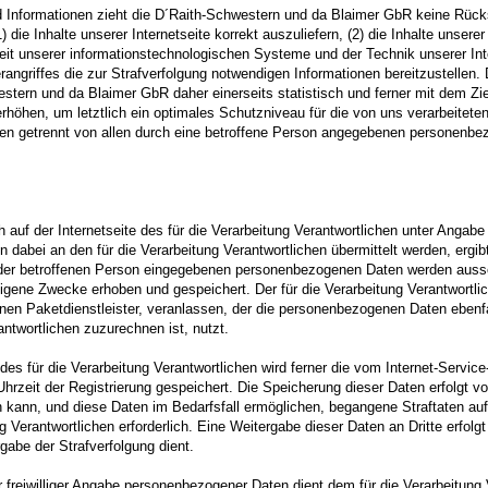
d Informationen zieht die D´Raith-Schwestern und da Blaimer GbR keine Rücks
 die Inhalte unserer Internetseite korrekt auszuliefern, (2) die Inhalte unsere
keit unserer informationstechnologischen Systeme und der Technik unserer Int
rangriffes die zur Strafverfolgung notwendigen Informationen bereitzustelle
stern und da Blaimer GbR daher einerseits statistisch und ferner mit dem Zi
höhen, um letztlich ein optimales Schutzniveau für die von uns verarbeitet
en getrennt von allen durch eine betroffene Person angegebenen personenbe
ch auf der Internetseite des für die Verarbeitung Verantwortlichen unter Ang
dabei an den für die Verarbeitung Verantwortlichen übermittelt werden, ergib
n der betroffenen Person eingegebenen personenbezogenen Daten werden aussc
 eigene Zwecke erhoben und gespeichert. Der für die Verarbeitung Verantwortl
inen Paketdienstleister, veranlassen, der die personenbezogenen Daten ebenfal
ntwortlichen zuzurechnen ist, nutzt.
 des für die Verarbeitung Verantwortlichen wird ferner die vom Internet-Servic
rzeit der Registrierung gespeichert. Die Speicherung dieser Daten erfolgt vo
 kann, und diese Daten im Bedarfsfall ermöglichen, begangene Straftaten aufz
 Verantwortlichen erforderlich. Eine Weitergabe dieser Daten an Dritte erfolgt
gabe der Strafverfolgung dient.
r freiwilliger Angabe personenbezogener Daten dient dem für die Verarbeitung