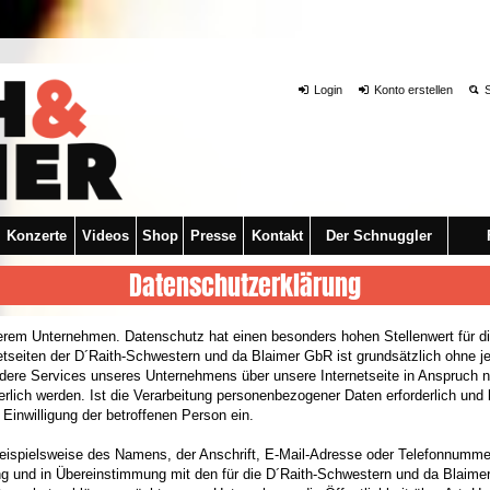
Login
Konto erstellen
S
Konzerte
Videos
Shop
Presse
Kontakt
Der Schnuggler
Datenschutzerklärung
serem Unternehmen. Datenschutz hat einen besonders hohen Stellenwert für d
etseiten der D´Raith-Schwestern und da Blaimer GbR ist grundsätzlich ohne
ndere Services unseres Unternehmens über unsere Internetseite in Anspruch
lich werden. Ist die Verarbeitung personenbezogener Daten erforderlich und b
 Einwilligung der betroffenen Person ein.
ispielsweise des Namens, der Anschrift, E-Mail-Adresse oder Telefonnummer e
g und in Übereinstimmung mit den für die D´Raith-Schwestern und da Blaime