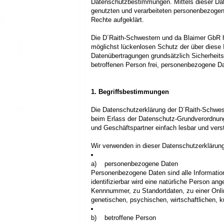
Datenschutzbestimmungen. Mittels dieser Dat
genutzten und verarbeiteten personenbezogene
Rechte aufgeklärt.
Die D´Raith-Schwestern und da Blaimer GbR h
möglichst lückenlosen Schutz der über diese 
Datenübertragungen grundsätzlich Sicherheits
betroffenen Person frei, personenbezogene Da
1. Begriffsbestimmungen
Die Datenschutzerklärung der D´Raith-Schwest
beim Erlass der Datenschutz-Grundverordnung
und Geschäftspartner einfach lesbar und verst
Wir verwenden in dieser Datenschutzerklärung
a) personenbezogene Daten
Personenbezogene Daten sind alle Informationen
identifizierbar wird eine natürliche Person a
Kennnummer, zu Standortdaten, zu einer Onl
genetischen, psychischen, wirtschaftlichen, kul
b) betroffene Person