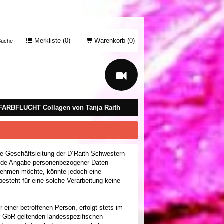
Merkliste (
0
)
Warenkorb (
0
)
uche
FARBFLUCHT Collagen von Tanja Raith
ie Geschäftsleitung der D´Raith-Schwestern
 jede Angabe personenbezogener Daten
 nehmen möchte, könnte jedoch eine
esteht für eine solche Verarbeitung keine
iner betroffenen Person, erfolgt stets im
r GbR geltenden landesspezifischen