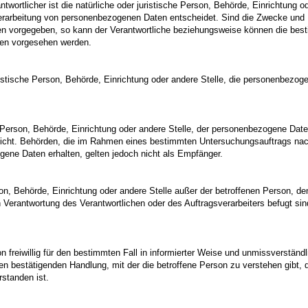
antwortlicher ist die natürliche oder juristische Person, Behörde, Einrichtung 
erarbeitung von personenbezogenen Daten entscheidet. Sind die Zwecke und M
ten vorgegeben, so kann der Verantwortliche beziehungsweise können die be
ten vorgesehen werden.
juristische Person, Behörde, Einrichtung oder andere Stelle, die personenbezo
he Person, Behörde, Einrichtung oder andere Stelle, der personenbezogene Dat
er nicht. Behörden, die im Rahmen eines bestimmten Untersuchungsauftrags n
ene Daten erhalten, gelten jedoch nicht als Empfänger.
erson, Behörde, Einrichtung oder andere Stelle außer der betroffenen Person, d
n Verantwortung des Verantwortlichen oder des Auftragsverarbeiters befugt s
son freiwillig für den bestimmten Fall in informierter Weise und unmissverst
gen bestätigenden Handlung, mit der die betroffene Person zu verstehen gibt, d
standen ist.