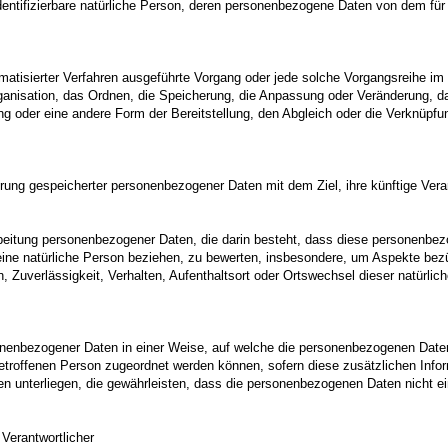
 identifizierbare natürliche Person, deren personenbezogene Daten von dem für 
utomatisierter Verfahren ausgeführte Vorgang oder jede solche Vorgangsreih
ganisation, das Ordnen, die Speicherung, die Anpassung oder Veränderung, d
ung oder eine andere Form der Bereitstellung, den Abgleich oder die Verknüpf
erung gespeicherter personenbezogener Daten mit dem Ziel, ihre künftige Ver
erarbeitung personenbezogener Daten, die darin besteht, dass diese personen
ine natürliche Person beziehen, zu bewerten, insbesondere, um Aspekte bezügl
n, Zuverlässigkeit, Verhalten, Aufenthaltsort oder Ortswechsel dieser natürli
onenbezogener Daten in einer Weise, auf welche die personenbezogenen Date
betroffenen Person zugeordnet werden können, sofern diese zusätzlichen Inf
nterliegen, die gewährleisten, dass die personenbezogenen Daten nicht einer 
 Verantwortlicher