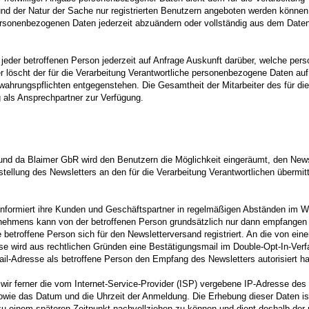
und der Natur der Sache nur registrierten Benutzern angeboten werden können.
personenbezogenen Daten jederzeit abzuändern oder vollständig aus dem Daten
ilt jeder betroffenen Person jederzeit auf Anfrage Auskunft darüber, welche pe
er löscht der für die Verarbeitung Verantwortliche personenbezogene Daten a
ahrungspflichten entgegenstehen. Die Gesamtheit der Mitarbeiter des für die
als Ansprechpartner zur Verfügung.
n und da Blaimer GbR wird den Benutzern die Möglichkeit eingeräumt, den Ne
lung des Newsletters an den für die Verarbeitung Verantwortlichen übermitte
nformiert ihre Kunden und Geschäftspartner in regelmäßigen Abständen im W
ehmens kann von der betroffenen Person grundsätzlich nur dann empfangen w
e betroffene Person sich für den Newsletterversand registriert. An die von ein
e wird aus rechtlichen Gründen eine Bestätigungsmail im Double-Opt-In-Verf
ail-Adresse als betroffene Person den Empfang des Newsletters autorisiert ha
ir ferner die vom Internet-Service-Provider (ISP) vergebene IP-Adresse des
e das Datum und die Uhrzeit der Anmeldung. Die Erhebung dieser Daten ist
zu einem späteren Zeitpunkt nachvollziehen zu können und dient deshalb der r