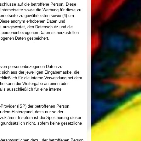
chlüsse auf die betroffene Person. Diese
r Internetseite sowie die Werbung für diese zu
ernetseite zu gewährleisten sowie (4) um
n. Diese anonym erhobenen Daten und
el ausgewertet, den Datenschutz und die
en personenbezogenen Daten sicherzustellen.
zogenen Daten gespeichert.
abe von personenbezogenen Daten zu
t sich aus der jeweiligen Eingabemaske, die
hließlich für die interne Verwendung bei dem
iche kann die Weitergabe an einen oder
ls ausschließlich für eine interne
e-Provider (ISP) der betroffenen Person
r dem Hintergrund, dass nur so der
uklären. Insofern ist die Speicherung dieser
 grundsätzlich nicht, sofern keine gesetzliche
 Verantwortlichen dazu, der betroffenen Person