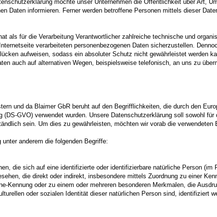
enschutzerklärung möchte unser Unternehmen die Öffentlichkeit über Art, 
n Daten informieren. Ferner werden betroffene Personen mittels dieser Date
at als für die Verarbeitung Verantwortlicher zahlreiche technische und org
Internetseite verarbeiteten personenbezogenen Daten sicherzustellen. Dennoc
lücken aufweisen, sodass ein absoluter Schutz nicht gewährleistet werden k
ten auch auf alternativen Wegen, beispielsweise telefonisch, an uns zu überm
ern und da Blaimer GbR beruht auf den Begrifflichkeiten, die durch den Euro
 (DS-GVO) verwendet wurden. Unsere Datenschutzerklärung soll sowohl für di
ändlich sein. Um dies zu gewährleisten, möchten wir vorab die verwendeten Be
 unter anderem die folgenden Begriffe:
, die sich auf eine identifizierte oder identifizierbare natürliche Person (im
ngesehen, die direkt oder indirekt, insbesondere mittels Zuordnung zu einer K
ine-Kennung oder zu einem oder mehreren besonderen Merkmalen, die Ausdruc
turellen oder sozialen Identität dieser natürlichen Person sind, identifiziert 