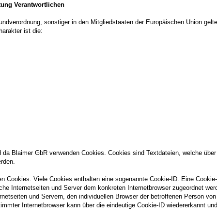
tung Verantwortlichen
rundverordnung, sonstiger in den Mitgliedstaaten der Europäischen Union ge
rakter ist die:
nd da Blaimer GbR verwenden Cookies. Cookies sind Textdateien, welche über 
rden.
en Cookies. Viele Cookies enthalten eine sogenannte Cookie-ID. Eine Cookie-
lche Internetseiten und Server dem konkreten Internetbrowser zugeordnet we
rnetseiten und Servern, den individuellen Browser der betroffenen Person von
immter Internetbrowser kann über die eindeutige Cookie-ID wiedererkannt und i