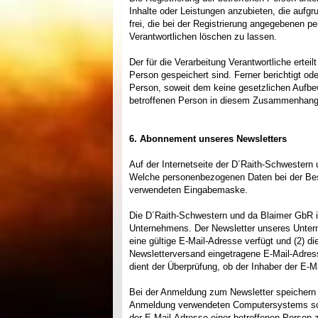
Inhalte oder Leistungen anzubieten, die aufgr
frei, die bei der Registrierung angegebenen 
Verantwortlichen löschen zu lassen.
Der für die Verarbeitung Verantwortliche erte
Person gespeichert sind. Ferner berichtigt od
Person, soweit dem keine gesetzlichen Aufbew
betroffenen Person in diesem Zusammenhang 
6. Abonnement unseres Newsletters
Auf der Internetseite der D´Raith-Schwester
Welche personenbezogenen Daten bei der Bestel
verwendeten Eingabemaske.
Die D´Raith-Schwestern und da Blaimer GbR i
Unternehmens. Der Newsletter unseres Untern
eine gültige E-Mail-Adresse verfügt und (2) di
Newsletterversand eingetragene E-Mail-Adress
dient der Überprüfung, ob der Inhaber der E-M
Bei der Anmeldung zum Newsletter speichern w
Anmeldung verwendeten Computersystems sowi
der E-Mail-Adresse einer betroffenen Person 