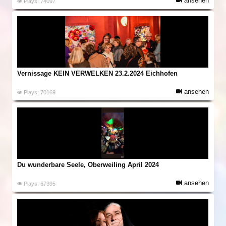
ansehen
Plays: 74097
Vernissage KEIN VERWELKEN 23.2.2024 Eichhofen
ansehen
Plays: 70169
Du wunderbare Seele, Oberweiling April 2024
ansehen
Plays: 67395