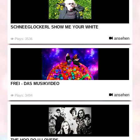
SCHNEEGLÖCKERL SHOW ME YOUR WHITE
ansehen
Plays: 3536
FREI - DAS MUSIKVIDEO
ansehen
Plays: 3494