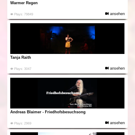
Warmer Regen
ansehen
Plays: 79849
Tanja Raith
ansehen
Plays: 3047
Andreas Blaimer - Friedhofsbesuchsong
ansehen
Plays: 2969