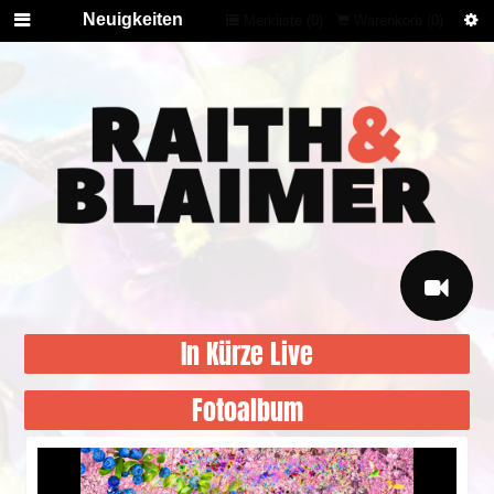
Neuigkeiten
Merkliste (
0
)
Warenkorb (
0
)
In Kürze Live
Fotoalbum