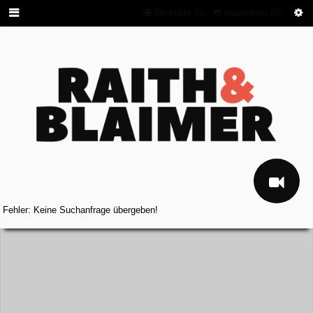
Merkliste (
0
)
Warenkorb (
0
)
Fehler: Keine Suchanfrage übergeben!