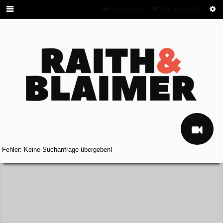
Merkliste (
0
)
Warenkorb (
0
)
Fehler: Keine Suchanfrage übergeben!