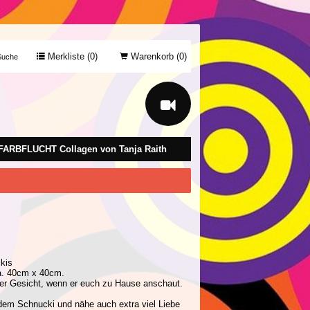
Merkliste (
0
)
Warenkorb (
0
)
uche
FARBFLUCHT Collagen von Tanja Raith
ckis
ca. 40cm x 40cm.
euer Gesicht, wenn er euch zu Hause anschaut.
dem Schnucki und nähe auch extra viel Liebe