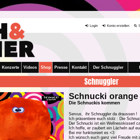
Login
Konto erstellen
S
Konzerte
Videos
Shop
Presse
Kontakt
Der Schnuggler
Schnuggler
Schnucki orange
Die Schnuckis kommen
Servus, ihr Schnuggler da draussen !
Ich präsentiere euch stolz : Die Schnu
Der Schnucki ist ein Wellnesskisserl 
Ich hoffe, er zaubert ein Lächeln auf 
Bei mir funktioniert es <3
Ich wünsch euch ganz viel Freude mit 